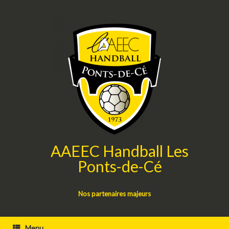
Skip
to
content
AAEEC Handball Les
Ponts-de-Cé
Nos partenaires majeurs
Menu