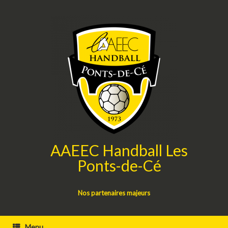
Skip
to
content
AAEEC Handball Les
Ponts-de-Cé
Nos partenaires majeurs
Menu