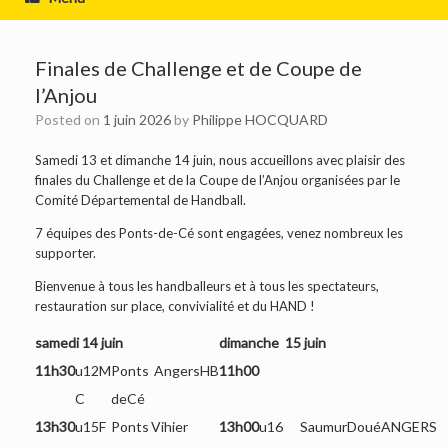
Finales de Challenge et de Coupe de
l’Anjou
Posted on
1 juin 2026
by
Philippe HOCQUARD
Samedi 13 et dimanche 14 juin, nous accueillons avec plaisir des
finales du Challenge et de la Coupe de l’Anjou organisées par le
Comité Départemental de Handball.
7 équipes des Ponts-de-Cé sont engagées, venez nombreux les
supporter.
Bienvenue à tous les handballeurs et à tous les spectateurs,
restauration sur place, convivialité et du HAND !
samedi 14 juin
dimanche 15 juin
11h30
u12M
Ponts
AngersHB
11h00
C
deCé
13h30
u15F
Ponts
Vihier
13h00
u16
SaumurDoué
ANGERS