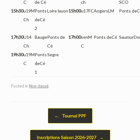
C
de Cé
ch
SCO
15h30
u19M
Ponts
Loire layon
15h00
u17FC
AngersLM
Ponts de
Ch
deCé
2
17h30
U14
Bauge
Ponts de
17h00
senM
Ponts deCé
SaumurDo
Ch
Cé
C
19h30
u19M
Ponts
Segre
C
deCé
1
Posted in
Non classé
.
Post navigation
←
Tournoi PPF
Inscriptions Saison 2026-2027
→