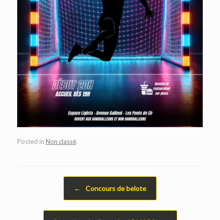
Posted in
Non classé
.
Post navigation
←
Concours de belote