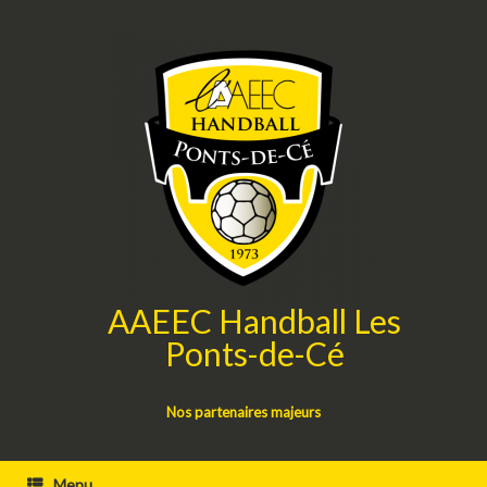
Skip
to
content
AAEEC Handball Les
Ponts-de-Cé
Nos partenaires majeurs
Menu