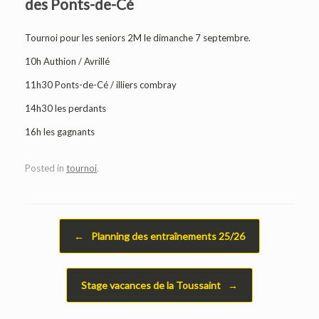
des Ponts-de-Cé
Tournoi pour les seniors 2M le dimanche 7 septembre.
10h Authion / Avrillé
11h30 Ponts-de-Cé / illiers combray
14h30 les perdants
16h les gagnants
Posted in
tournoi
.
Post navigation
←
Planning des entraînements 25/26
Stage vacances de la Toussaint
→